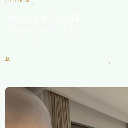
SÜPERIOR
Süperior Deniz
Manzaralı Oda
Her sabah Akdeniz'in turkuvazıyla gözlerinizi açın
2 Kişi