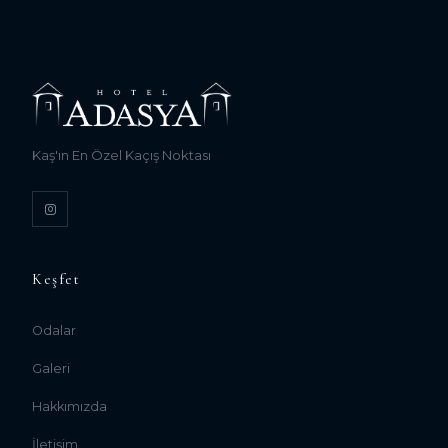
Kaş'ın En Özel Kaçış Noktası
Keşfet
Odalar
Galeri
Hakkımızda
İletişim