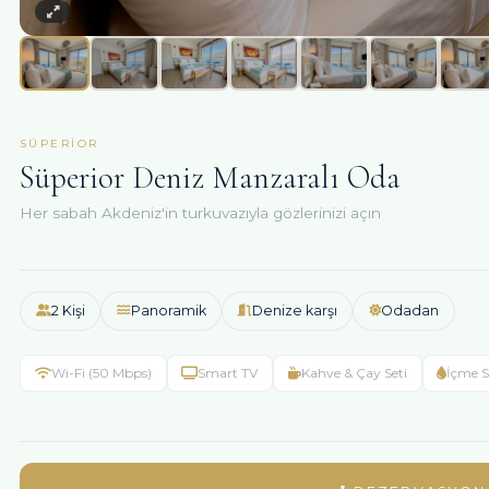
SÜPERIOR
Süperior Deniz Manzaralı Oda
Her sabah Akdeniz'in turkuvazıyla gözlerinizi açın
2 Kişi
Panoramik
Denize karşı
Odadan
Wi-Fi (50 Mbps)
Smart TV
Kahve & Çay Seti
İçme 