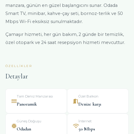
manzara, günün en güzel başlangıcını sunar. Odada
Smart TV, minibar, kahve-çay seti, bornoz-terlik ve 50
Mbps Wi-Fi eksiksiz sunulmaktadır.
Çamaşır hizmeti, her gün bakım, 2 günde bir temizlik,
özel otopark ve 24 saat resepsiyon hizmeti mevcuttur.
ÖZELLIKLER
Detaylar
Tam Deniz Manzarası
Özel Balkon
Panoramik
Denize karşı
Güneş Doğuşu
İnternet
Odadan
50 Mbps