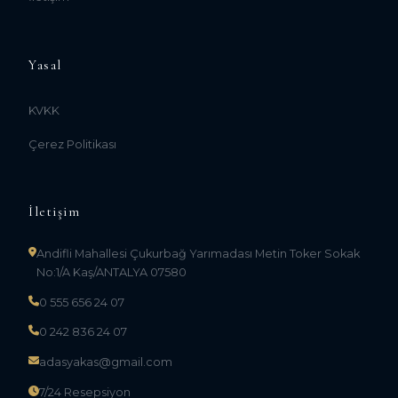
Yasal
KVKK
Çerez Politikası
İletişim
Andifli Mahallesi Çukurbağ Yarımadası Metin Toker Sokak
No:1/A Kaş/ANTALYA 07580
0 555 656 24 07
0 242 836 24 07
adasyakas@gmail.com
7/24 Resepsiyon