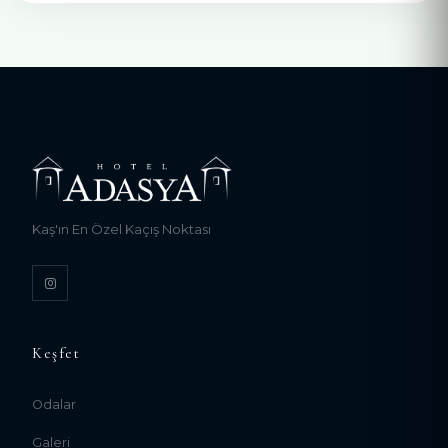
Kaş'ın En Özel Kaçış Noktası
Keşfet
Odalar
Galeri