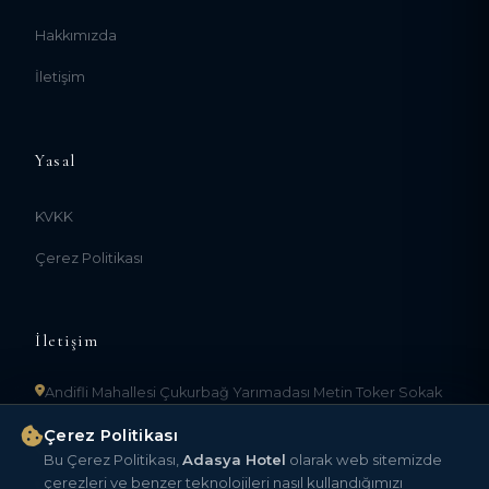
Hakkımızda
İletişim
Yasal
KVKK
Çerez Politikası
İletişim
Andifli Mahallesi Çukurbağ Yarımadası Metin Toker Sokak
No:1/A Kaş/ANTALYA 07580
Çerez Politikası
0 555 656 24 07
Bu Çerez Politikası,
Adasya Hotel
olarak web sitemizde
çerezleri ve benzer teknolojileri nasıl kullandığımızı