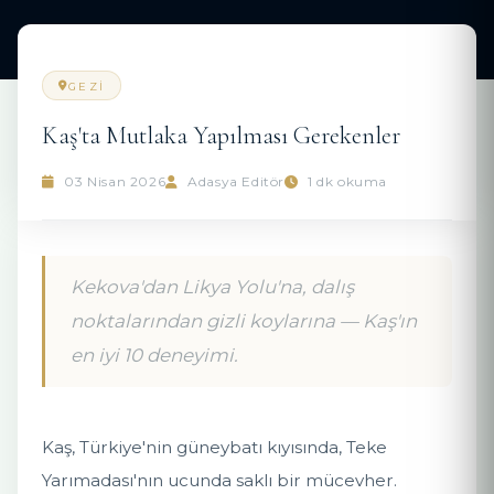
Gezi Rehberi
Gezi
GEZI
Kaş'ta Mutlaka Yapılması Gerekenler
03 Nisan 2026
Adasya Editör
1 dk okuma
Kekova'dan Likya Yolu'na, dalış
noktalarından gizli koylarına — Kaş'ın
en iyi 10 deneyimi.
Kaş, Türkiye'nin güneybatı kıyısında, Teke
Yarımadası'nın ucunda saklı bir mücevher.